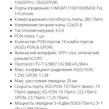
10G(SFP+) / 25G(SFP28)
Порты управления: 1×MGMT (100/1000BASE-Tx),
1×Console
Коммутационная способность платы: 280 Гбит/с
Напряжение питания платы: 12±0,5 В
Ток (полная нагрузка): 4,3 А
PON-плата: 1 шт.
Количество PON-портов: 16 комбо-портов
(XG(S)-PON & GPON)
Физический интерфейс: SFP+ слот, оптический
разъём SC/UPC
Протокол: ITU-T G.9807.1/G.988.x/G.984.x
Макс. коэффициент разделения: XG(S)-PON:
1:256; GPON: 1:128
Макс. расстояние передачи: 20 км
Скорость порта: XGS-PON: 10 Гбит/с (вниз) / 10
Гбит/с (вверх); XG-PON: 10 Гбит/с / 2,5 Гбит/с;
GPON: 2,5 Гбит/с / 1,25 Гбит/с
Мощность передачи: 5~8 дБм (9,953 Гбит/с); 3~7
дБм (2,488 Гбит/с)