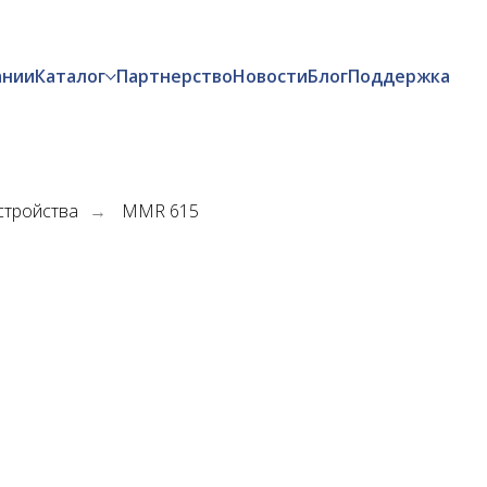
ании
Каталог
Партнерство
Новости
Блог
Поддержка
стройства
MMR 615
→