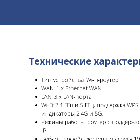
Технические характе
Тип устройства: Wi‑Fi‑роутер
WAN: 1 x Ethernet WAN
LAN: 3 x LAN‑порта
Wi‑Fi: 2.4 ГГц и 5 ГГц, поддержка WP
индикаторы 2.4G и 5G.
Режимы работы: роутер с поддержкой
IP
Веб‑интерфейс: доступ по адресу 19