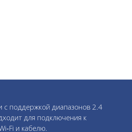
 с поддержкой диапазонов 2.4
одходит для подключения к
i‑Fi и кабелю.