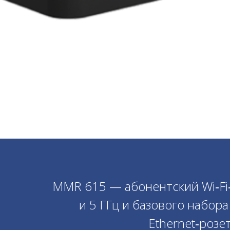
MMR 615 — абонентский Wi‑Fi
и 5 ГГц и базового набор
Ethernet‑розе