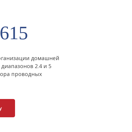
615
организации домашней
диапазонов 2.4 и 5
бора проводных
у