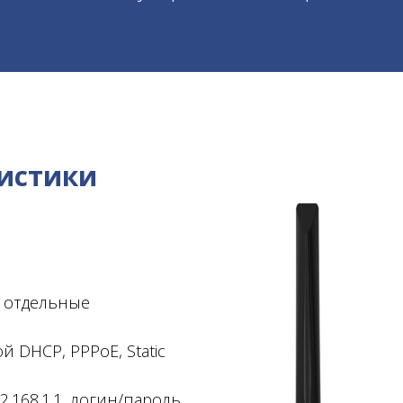
ристики
S, отдельные
 DHCP, PPPoE, Static
2.168.1.1, логин/пароль