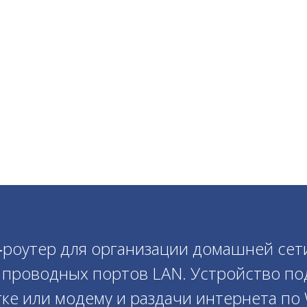
‑роутер для организации домашней сети
а проводных портов LAN. Устройство п
тке или модему и раздачи интернета по W